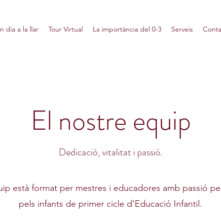
n dia a la llar
Tour Virtual
La importància del 0-3
Serveis
Conta
El nostre equip
Dedicació, vitalitat i passió.
uip està format per mestres i educadores amb passió per
pels infants de primer cicle d'Educació Infantil.