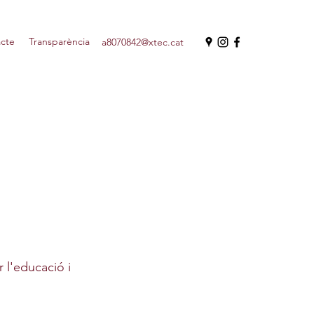
cte
Transparència
a8070842@xtec.cat
 l'educació i